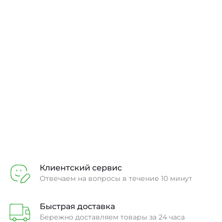
INTEC.Kosmos!
Вы без труда сможете запустить как несложный сайт-
витрину на редакции Старт, так и
многофункциональный интернет-магазин на редакции
Бизнес.
Подробнее
Заказать
Клиентский сервис
Отвечаем на вопросы в течение 10 минут
Быстрая доставка
Бережно доставляем товары за 24 часа