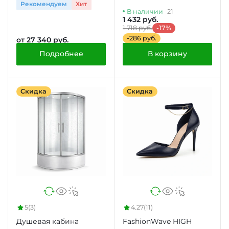
Рекомендуем
Хит
В наличии
21
1 432 руб.
1 718 руб.
-17%
-286 руб.
от 27 340 руб.
Подробнее
В корзину
Скидка
Скидка
5
(3)
4.27
(11)
Душевая кабина
FashionWave HIGH