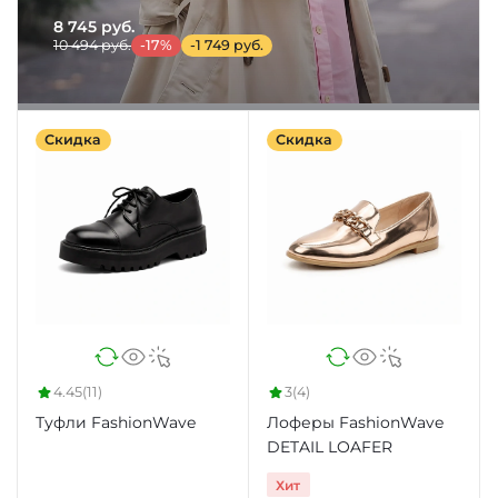
8 745 руб.
10 494 руб.
-17%
-1 749 руб.
Скидка
Скидка
4.45
(11)
3
(4)
Туфли FashionWave
Лоферы FashionWave
DETAIL LOAFER
Хит