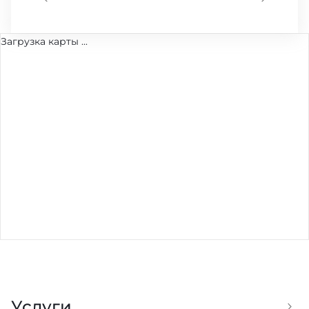
Загрузка карты ...
Услуги
Услуги курьера
Ус