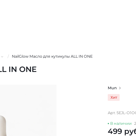
/
NailGlow Масло для кутикулы ALL IN ONE
LL IN ONE
Mun
Хит
Арт. 5EJL-O1O
В наличии
499 ру