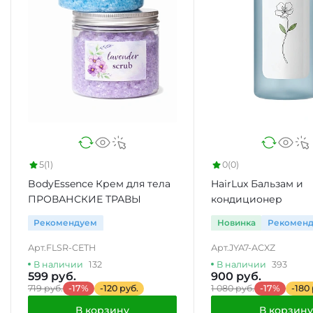
5
(1)
0
(0)
BodyEssence Крем для тела
HairLux Бальзам и
ПРОВАНСКИЕ ТРАВЫ
кондиционер
Рекомендуем
Новинка
Рекомен
Арт.
FLSR-CETH
Арт.
JYA7-ACXZ
В наличии
132
В наличии
393
599 руб.
900 руб.
719 руб.
-17%
-120 руб.
1 080 руб.
-17%
-180
В корзину
В корзину