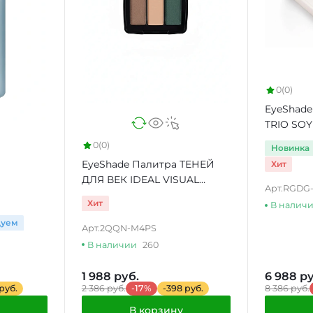
0
(0)
EyeShade
TRIO SO
0
(0)
Новинка
EyeShade Палитра ТЕНЕЙ
Хит
ДЛЯ ВЕК IDEAL VISUAL
Арт.
RGDG
MULTI COLOR EYE SHADOW
Хит
В налич
дуем
Арт.
2QQN-M4PS
В наличии
260
1 988 руб.
6 988 ру
 руб.
2 386 руб.
-17%
-398 руб.
8 386 руб.
В корзину