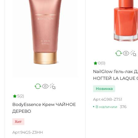
0
(0)
NailGlow Гель-лак 
НОГТЕЙ LA LAQUE 
Новинка
5
(2)
Арт.
4G9B-ZTS1
BodyEssence Крем ЧАЙНОЕ
В наличии
376
ДЕРЕВО
Хит
Арт.
94G5-Z3HH