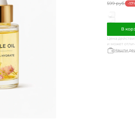
599 руб.
-17
В кор
Цена действи
и может отли
Нашли де