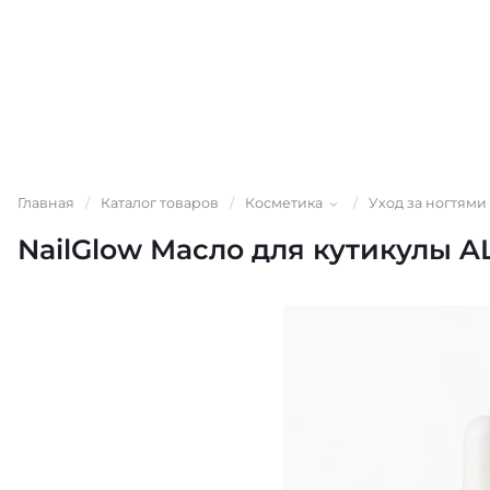
Главная
/
Каталог товаров
/
Косметика
/
Уход за ногтями
NailGlow Масло для кутикулы A