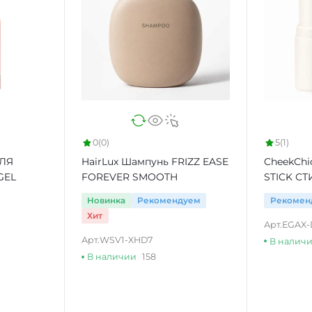
0
(0)
5
(1)
ДЛЯ
HairLux Шампунь FRIZZ EASE
CheekChi
GEL
FOREVER SMOOTH
STICK СТ
Новинка
Рекомендуем
Рекомен
Хит
Арт.
EGAX
Арт.
WSV1-XHD7
В налич
В наличии
158