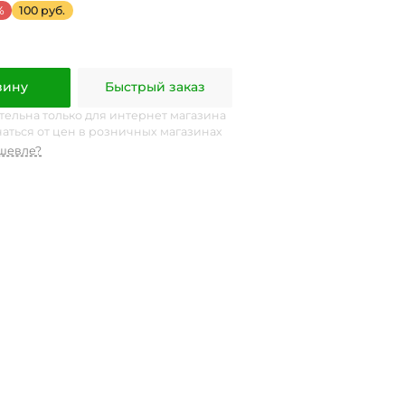
%
100 руб.
зину
Быстрый заказ
тельна только для интернет магазина
чаться от цен в розничных магазинах
шевле?