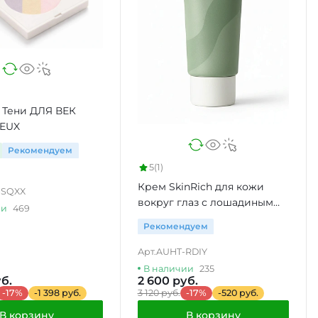
 Тени ДЛЯ ВЕК
YEUX
Рекомендуем
5
(1)
Крем SkinRich для кожи
-SQXX
вокруг глаз с лошадиным
ии
469
маслом для сухой кожи
Рекомендуем
Арт.
AUHT-RDIY
В наличии
235
б.
2 600 руб.
-17%
-1 398 руб.
3 120 руб.
-17%
-520 руб.
В корзину
В корзину