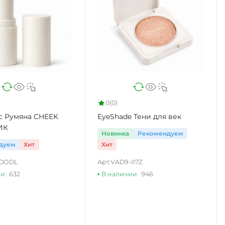
0
(0)
c Румяна CHEEK
EyeShade Тени для век
ИК
Новинка
Рекомендуем
дуем
Хит
Хит
-DODL
Арт.
VAD9-II7Z
ии
632
В наличии
946