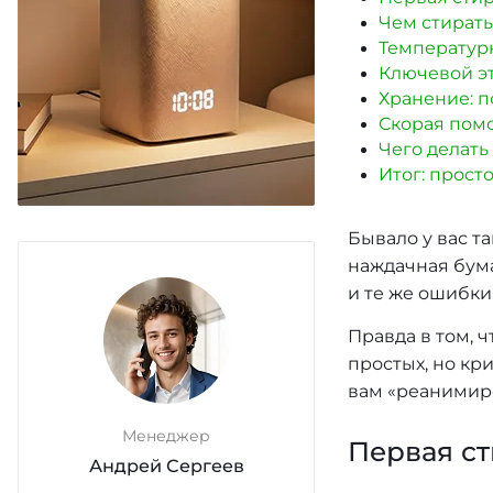
Чем стирать
Температурн
Ключевой эт
Хранение: 
Скорая помо
Чего делать
Итог: прост
Бывало у вас т
наждачная бума
и те же ошибки
Правда в том, 
простых, но кр
вам «реанимиро
Менеджер
Первая ст
Андрей Сергеев