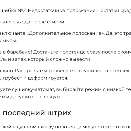
ошибка №2. Недостаточное полоскание = остатки сред
ьного ухода после стирки:
 включайте «Дополнительное полоскание». Да, это тр
 смыты.
е в барабане! Достаньте полотенца сразу после оконч
хлый запах, который сложно вывести.
ильно. Расправьте и развесьте на сушилке-«лесенке»
нь грубеет и деформируется.
зуете сушилку-автомат, выбирайте режим с низкой 
и и досушить на воздухе.
: последний штрих
кой в душном шкафу полотенца могут отсыреть и по