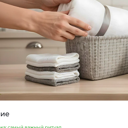
ие
ка: самый важный ритуал