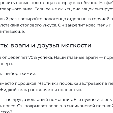
осить новые полотенца в стирку как обычно. На ф
товарного вида. Если ее не смыть, она зацементируе
рвый раз постирайте полотенца отдельно, в горячей в
лстакана столового уксуса. Он закрепит краситель и 
впитывающе.
ть: враги и друзья мягкости
а определяет 70% успеха. Наши главные враги — по
онера.
ла выбора химии:
 вместо порошков. Частички порошка застревают в п
 Жидкий гель растворяется полностью.
 — не друг, а коварный помощник. Его нужно исполь
ь вовсе. Он покрывает волокна силиконовой пленко
сткой.