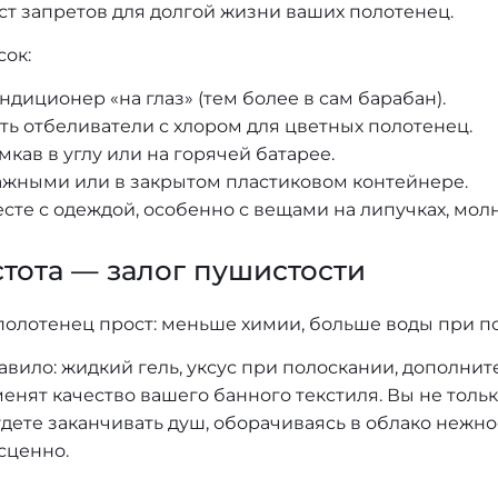
ст запретов для долгой жизни ваших полотенец.
ок:
ндиционер «на глаз» (тем более в сам барабан).
ть отбеливатели с хлором для цветных полотенец.
мкав в углу или на горячей батарее.
ажными или в закрытом пластиковом контейнере.
есте с одеждой, особенно с вещами на липучках, мол
стота — залог пушистости
полотенец прост: меньше химии, больше воды при по
авило: жидкий гель, уксус при полоскании, дополни
енят качество вашего банного текстиля. Вы не тольк
дете заканчивать душ, оборачиваясь в облако нежнос
есценно.