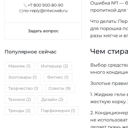
Ошибка №1 — бр
+7 800 900-80-90
пропиткой для 
no-reply@intecweb.ru
Что делать: Пе
для порошка по
Задать вопрос
разы мягче и 
Чем стира
Популярное сейчас
Выбор средств
Макияж
(1)
Интерьер
(2)
много кондици
Зоотовары
(1)
Фитнес
(1)
Золотые прави
Творчество
(1)
Советы
(9)
1. Жидкие гели
Техника
(2)
Дизайн
(2)
жесткую корку.
Тренды
(2)
Парфюмерия
(1)
2. Кондиционер
не использоват
делает ткань же