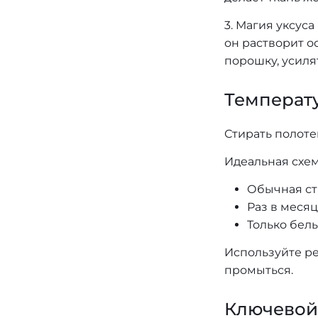
3. Магия уксус
он растворит о
порошку, усиля
Температу
Стирать полоте
Идеальная схем
Обычная ст
Раз в месяц
Только бел
Используйте ре
промыться.
Ключевой 