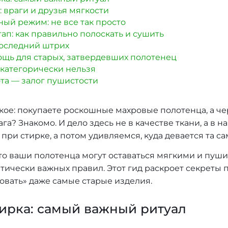
: враги и друзья мягкости
ый режим: не все так просто
ап: как правильно полоскать и сушить
последний штрих
щь для старых, затвердевших полотенец
 категорически нельзя
ота — залог пушистости
акое: покупаете роскошные махровые полотенца, а че
га? Знакомо. И дело здесь не в качестве ткани, а в
 при стирке, а потом удивляемся, куда девается та с
что ваши полотенца могут оставаться мягкими и пуш
итически важных правил. Этот гид раскроет секреты 
вать» даже самые старые изделия.
ирка: самый важный ритуал