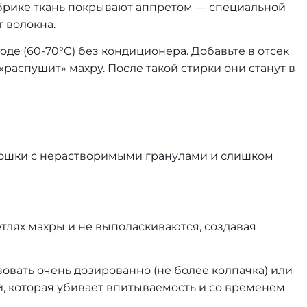
абрике ткань покрывают аппретом — специальной
т волокна.
оде (60-70°C) без кондиционера. Добавьте в отсек
«распушит» махру. После такой стирки они станут в
рошки с нерастворимыми гранулами и слишком
етлях махры и не выполаскиваются, создавая
зовать очень дозированно (не более колпачка) или
й, которая убивает впитываемость и со временем