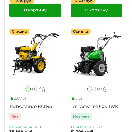
-4 300 руб.
-6 300 руб.
В корзину
В корзину
Скидка
Скидка
3.67
(3)
5
(2)
TechAdvance BC1193
TechAdvance 60S TWK
Хит
Новинка
В наличии
461
В наличии
157
35 899 руб.
51 799 руб.