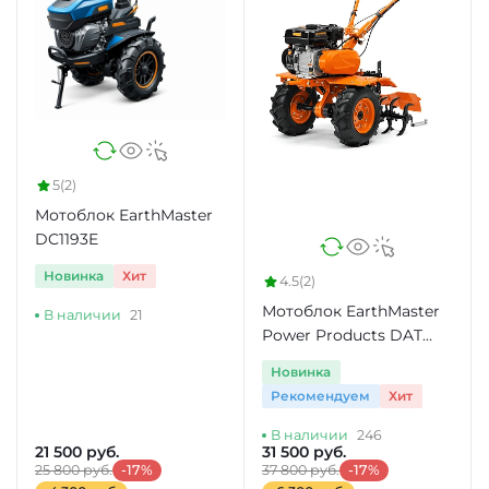
5
(2)
Мотоблок EarthMaster
DC1193E
Новинка
Хит
4.5
(2)
Мотоблок EarthMaster
В наличии
21
Power Products DAT
80110
Новинка
Рекомендуем
Хит
В наличии
246
21 500 руб.
31 500 руб.
25 800 руб.
-17%
37 800 руб.
-17%