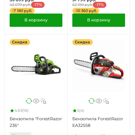
43 079 руб.
-17%
62 159 руб.
-17%
-7 180 руб.
-10 360 руб.
В корзину
В корзину
Скидка
Скидка
4.63
(16)
5
(4)
Бензопила "ForestRazor
Бензопила ForestRazor
236"
EA32558