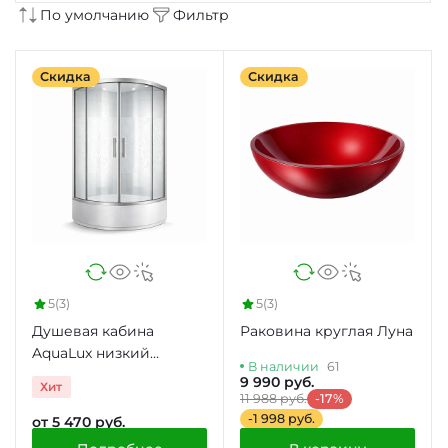
По умолчанию
Фильтр
Скидка
Скидка
5
(3)
5
(3)
Душевая кабина
Раковина круглая Луна
AquaLux низкий
В наличии
61
поддон
9 990 руб.
Хит
11 988 руб.
-17%
-1 998 руб.
от 5 470 руб.