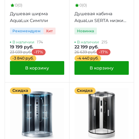
0
(0)
0
(0)
Душевая ширма
Душевая кабина
AquaLux Симпли
AquaLux SERTA низкий
поддон
Рекомендуем
Хит
Новинка
В наличии
174
В наличии
215
19 199 руб.
22 199 руб.
23 039 руб.
-17%
26 639 руб.
-17%
-3 840 руб.
-4 440 руб.
В корзину
В корзину
Скидка
Скидка