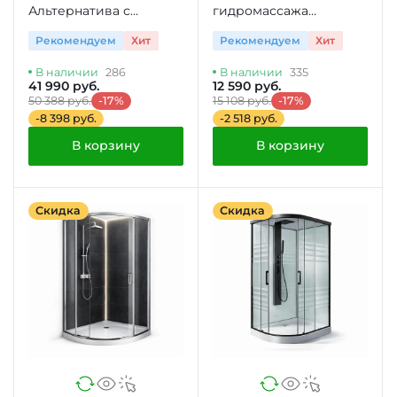
Альтернатива с
гидромассажа
гидромассажем
Универсал Ностальжи
Рекомендуем
Хит
Рекомендуем
Хит
В наличии
286
В наличии
335
41 990 руб.
12 590 руб.
50 388 руб.
-17%
15 108 руб.
-17%
-8 398 руб.
-2 518 руб.
В корзину
В корзину
Скидка
Скидка