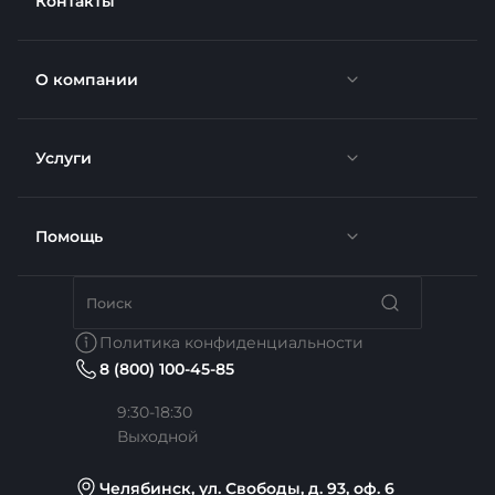
Контакты
О компании
Услуги
Новости
Отзывы
Помощь
Доставка
Вакансии
Недвижимость
Бренды
Политика конфиденциальности
8 (800) 100-45-85
Сотрудники
Услуги тренера
Коллекции
9:30-18:30
Выходной
Карьера
Медицина
Готовые образы
Челябинск, ул. Свободы, д. 93, оф. 6