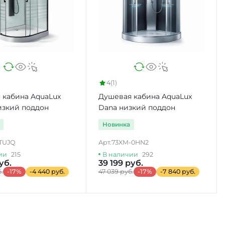
4
(1)
 кабина AquaLux
Душевая кабина AquaLux
изкий поддон
Dana низкий поддон
Новинка
TUJQ
Арт.
73XM-0HN2
ии
215
В наличии
292
уб.
39 199 руб.
.
-17%
-4 440 руб.
47 039 руб.
-17%
-7 840 руб.