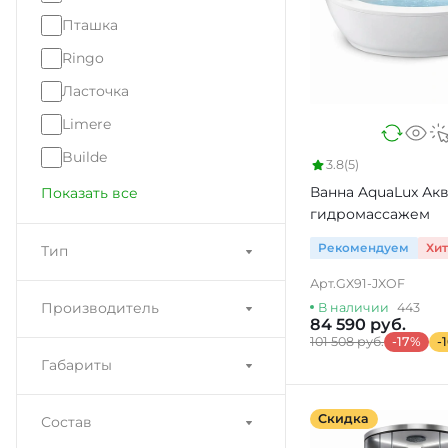
Пташка
Ringo
Ласточка
Limere
Builde
3.8
(5)
Ванна AquaLux Ак
Показать все
гидромассажем
Рекомендуем
Хи
Тип
Арт.
GX91-JXOF
Производитель
В наличии
443
84 590 руб.
101 508 руб.
-17%
-
Габариты
Скидка
Состав