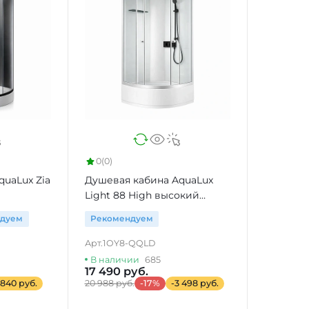
0
(0)
uaLux Zia
Душевая кабина AquaLux
Light 88 High высокий
поддон
ндуем
Рекомендуем
Арт.
1OY8-QQLD
В наличии
685
17 490 руб.
 840 руб.
20 988 руб.
-17%
-3 498 руб.