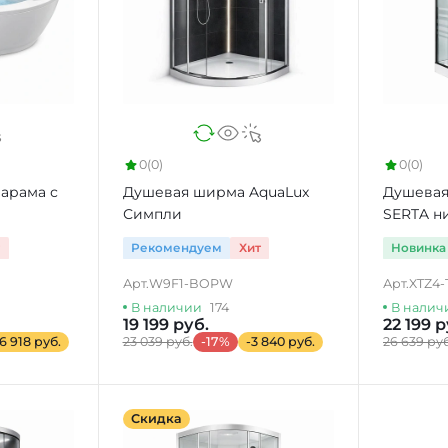
0
(0)
0
(0)
варама с
Душевая ширма AquaLux
Душевая
Симпли
SERTA н
т
Рекомендуем
Хит
Новинка
Арт.
W9F1-BOPW
Арт.
XTZ4-
В наличии
174
В налич
19 199 руб.
22 199 р
16 918 руб.
23 039 руб.
-17%
-3 840 руб.
26 639 руб
Скидка