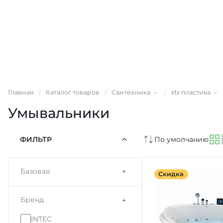
Главная
/
Каталог товаров
/
Сантехника
/
Из пластика
Умывальники
ФИЛЬТР
По умолчанию
Базовая
Скидка
Бренд
INTEC