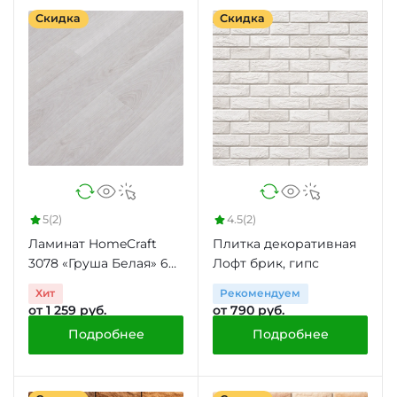
Скидка
Скидка
5
(2)
4.5
(2)
Ламинат HomeCraft
Плитка декоративная
3078 «Груша Белая» 6
Лофт брик, гипс
мм 31 класс 2.66 м2
Хит
Рекомендуем
от 1 259 руб.
от 790 руб.
Подробнее
Подробнее