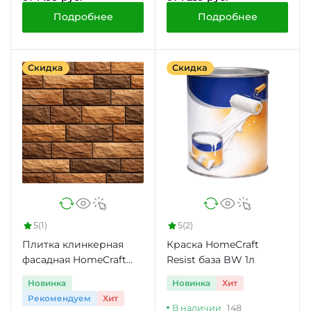
Подробнее
Подробнее
Скидка
Скидка
5
(1)
5
(2)
Плитка клинкерная
Краска HomeCraft
фасадная HomeCraft
Resist база BW 1л
J.Lisc, 0.53 м2
Новинка
Новинка
Хит
Рекомендуем
Хит
В наличии
148