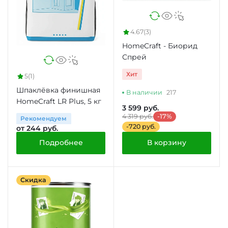
4.67
(3)
HomeCraft - Биорид
Спрей
Хит
5
(1)
Шпаклёвка финишная
В наличии
217
HomeCraft LR Plus, 5 кг
3 599 руб.
4 319 руб.
-17%
Рекомендуем
-720 руб.
от 244 руб.
Подробнее
В корзину
Скидка