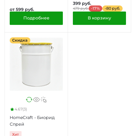
399 руб.
479 руб.
-17%
-80 руб.
от 599 руб.
Подробнее
В корзину
Скидка
4.67
(3)
HomeCraft - Биорид
Спрей
Хит