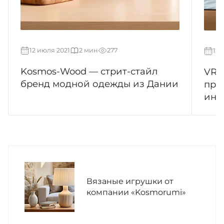
12 июля 2021
2 мин
277
12 
Kosmos-Wood — стрит-стайл
VR 
бренд модной одежды из Дании
про
инд
Вязаные игрушки от
компании «Kosmorumi»