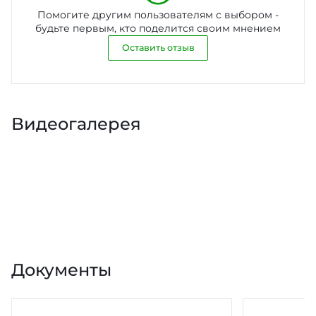
Помогите другим пользователям с выбором -
будьте первым, кто поделится своим мнением
Оставить отзыв
Видеогалерея
К
К
С
P
P
л
а
е
ю
к
к
l
l
ч
у
р
Документы
и
с
е
a
a
к
п
т
п
е
ы