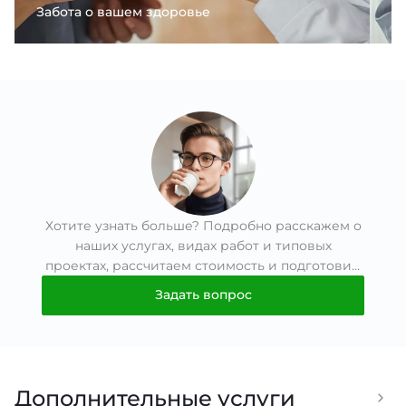
Забота о вашем здоровье
П
Хотите узнать больше? Подробно расскажем о
наших услугах, видах работ и типовых
проектах, рассчитаем стоимость и подготовим
индивидуальное предложение!
Задать вопрос
Дополнительные услуги