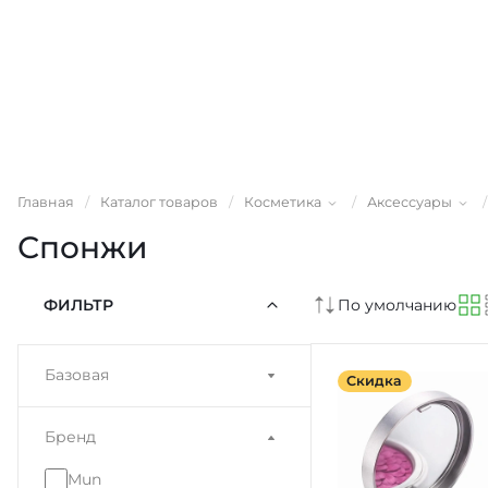
Главная
/
Каталог товаров
/
Косметика
/
Аксессуары
/
Спонжи
ФИЛЬТР
По умолчанию
Базовая
Скидка
Бренд
Mun