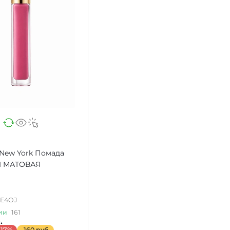
 New York Помада
 МАТОВАЯ
-E4OJ
ии
161
.
-17%
-160 руб.