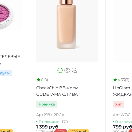
 ГЕЛЕВЫЕ
А
ндуем
0
(0)
4.33
(3)
CheekChic BB-крем
LipGlam
GUDETAMA СЛИВА
ЖИДКАЯ
Новинка
Хит
Арт.
2J8Y-2PGA
Арт.
W7X1
В наличии
170
В налич
1 399 руб.
799 руб
0 руб.
1 679 руб.
-17%
-280 руб.
959 руб.