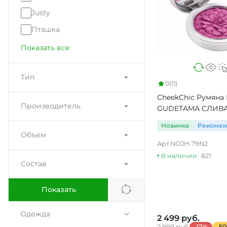
Justy
Пташка
Показать все
Тип
0
(0)
CheekChic Румяна
Производитель
GUDETAMA СЛИВ
Новинка
Рекоме
Объем
Арт.
NOJH-79N2
В наличии
821
Состав
Показать
Одежда
2 499 руб.
2 999 руб.
-17%
-50