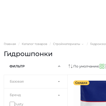
Главная
/
Каталог товаров
/
Стройматериалы
/
Гидроизо
Гидрошпонки
ФИЛЬТР
По умолчанию
Базовая
Скидка
Бренд
Justy