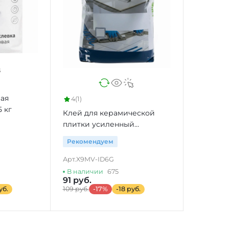
ая
4
(1)
 кг
Клей для керамической
плитки усиленный
HomeCraft Pro, 5 кг
Рекомендуем
Арт.
X9MV-ID6G
В наличии
675
91 руб.
уб.
109 руб.
-17%
-18 руб.