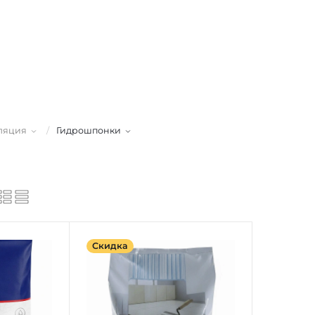
ляция
/
Гидрошпонки
Скидка