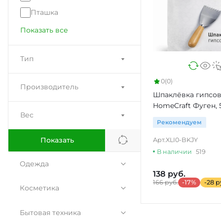
Пташка
Показать все
Тип
0
(0)
Производитель
Шпаклёвка гипсов
HomeCraft Фуген, 5
Вес
Рекомендуем
Показать
Арт.
XLI0-BKJY
В наличии
519
Одежда
138 руб.
166 руб.
-17%
-28 р
Женская одежда
Косметика
Мужская одежда
Для лица
Бытовая техника