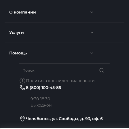
О компании
Услуги
Новости
Отзывы
Помощь
Доставка
Вакансии
Недвижимость
Бренды
Политика конфиденциальности
8 (800) 100-45-85
Сотрудники
Услуги тренера
Коллекции
9:30-18:30
Выходной
Карьера
Медицина
Готовые образы
Челябинск, ул. Свободы, д. 93, оф. 6