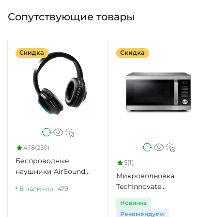
Сопутствующие товары
Скидка
Скидка
4.18
(250)
Беспроводные
5
(1)
наушники AirSound
Микроволновка
XaiR черный
TechInnovate
В наличии
479
MC28H5135CK
Новинка
Рекомендуем