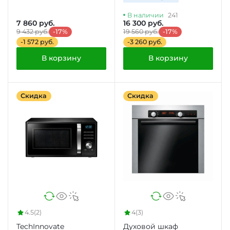
В наличии
241
7 860 руб.
16 300 руб.
9 432 руб.
-17%
19 560 руб.
-17%
-1 572 руб.
-3 260 руб.
В корзину
В корзину
Скидка
Скидка
4.5
(2)
4
(3)
TechInnovate
Духовой шкаф