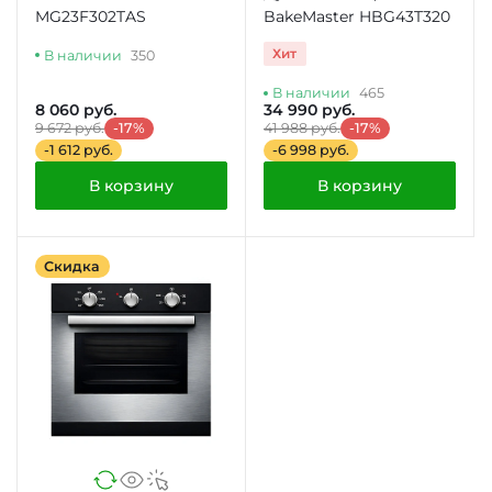
MG23F302TAS
BakeMaster HBG43T320
Хит
В наличии
350
В наличии
465
8 060 руб.
34 990 руб.
9 672 руб.
-17%
41 988 руб.
-17%
-1 612 руб.
-6 998 руб.
В корзину
В корзину
Скидка