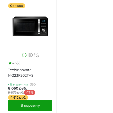
Скидка
4.5
(2)
TechInnovate
MG23F302TAS
В наличии
350
8 060 руб.
9 672 руб.
-17%
-1 612 руб.
В корзину