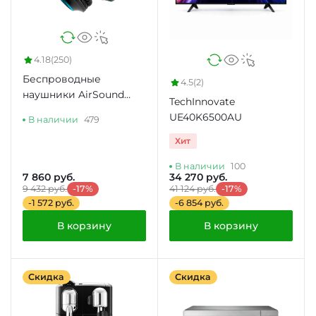
4.18
(250)
Беспроводные
4.5
(2)
наушники AirSound
TechInnovate
XaiR черный
UE40K6500AU
В наличии
479
Хит
В наличии
100
7 860 руб.
34 270 руб.
9 432 руб.
-17%
41 124 руб.
-17%
-1 572 руб.
-6 854 руб.
В корзину
В корзину
Скидка
Скидка