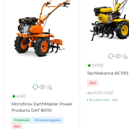
3.67
(3)
TechAdvance BC1193
Хит
Арт.
GIFY-1C9Z
4.5
(2)
В наличии
461
Мотоблок EarthMaster Power
Products DAT 80110
Новинка
Рекомендуем
Хит