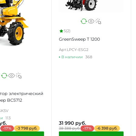
5
(2)
GreenSweep Т 1200
Арт.
LPCY-ESG2
В наличии
368
тор электрический
ep BC5712
GK5V
ии
113
уб.
31 990 руб.
.
-17%
-3 798 руб.
38 388 руб.
-17%
-6 398 руб.