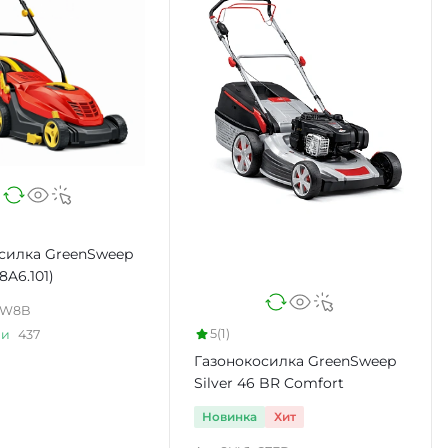
силка GreenSweep
8A6.101)
DW8B
5
(1)
ии
437
Газонокосилка GreenSweep
Silver 46 BR Comfort
Новинка
Хит