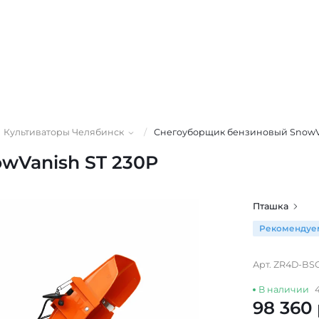
Культиваторы Челябинск
/
Снегоуборщик бензиновый SnowVa
wVanish ST 230P
Пташка
Рекомендуе
Арт. ZR4D-BS
В наличии
98 360 