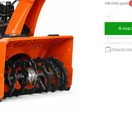
118 032 руб.
В кор
Цена действи
и может отли
Нашли де