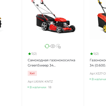
5
(2)
5
(2)
Cамоходная газонокосилка
Газоноко
GreenSweep 34
34 (0.600.
(0.600.8A6.101)
Хит
Арт.
X3J7-
В налич
Арт.
U6WK-KNTZ
В наличии
18