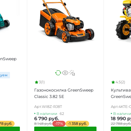
enSweep
дуем
3
(1)
4.5
(2)
Газонокосилка GreenSweep
Культива
Classic 3.82 SE
GreenSwe
Арт.
WI8Z-RJ8T
Арт.
4KTE-
В наличии
62
В налич
6 790 руб.
18 990 р
178 руб.
8 148 руб.
-17%
-1 358 руб.
22 788 руб