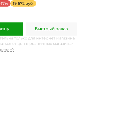
-17%
19 672 руб.
зину
Быстрый заказ
тельна только для интернет магазина
чаться от цен в розничных магазинах
шевле?