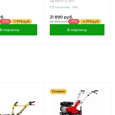
Арт.
8UY1-C7ED
В наличии
345
б.
21 890 руб.
-17%
-1 978 руб.
26 268 руб.
-17%
-4 378 руб.
В корзину
В корзину
Скидка