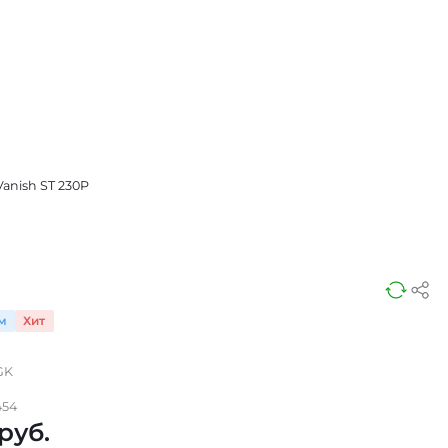
nish ST 230P
м
Хит
GK
454
руб.