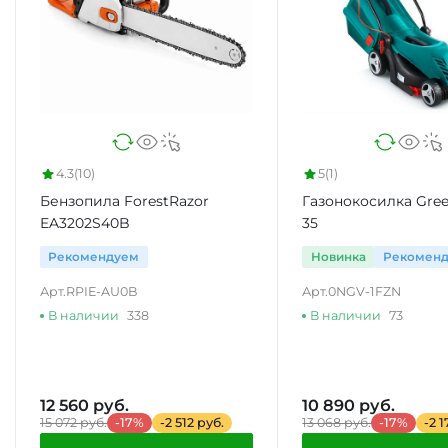
4.3
(10)
5
(1)
Бензопила ForestRazor
Газонокосилка Gre
EA3202S40B
35
Рекомендуем
Новинка
Рекомен
Арт.
RPIE-AU0B
Арт.
0NGV-1FZN
В наличии
338
В наличии
73
12 560 руб.
10 890 руб.
15 072 руб.
-17%
-2 512 руб.
13 068 руб.
-17%
-2 