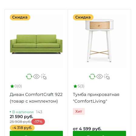
Скидка
Скидка
0
(0)
5
(3)
Диван ComfortCraft 922
Тумба прикроватная
(товар с комплектом)
"ComfortLiving"
Хит
В наличии
143
21 590 руб.
25 908 руб.
-17%
-4 318 руб.
от 4 599 руб.