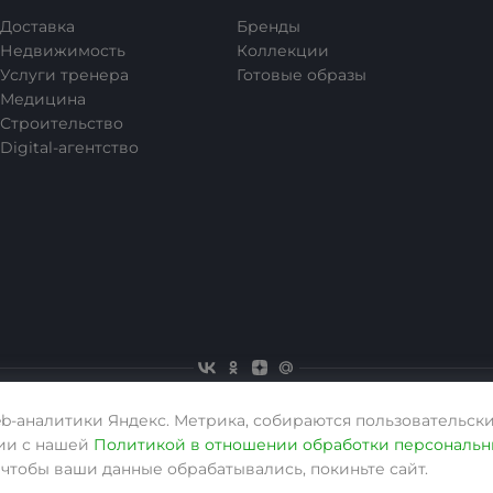
Доставка
Бренды
Недвижимость
Коллекции
Услуги тренера
Готовые образы
Медицина
Строительство
Digital-агентство
eb-аналитики Яндекс. Метрика, собираются пользовательски
вии с нашей
Политикой в отношении обработки персональн
, чтобы ваши данные обрабатывались, покиньте сайт.