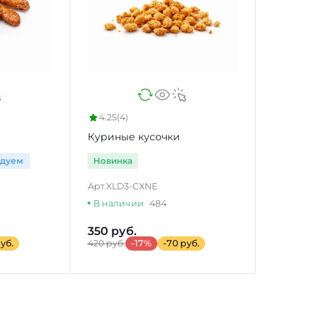
4.25
(4)
Куриные кусочки
ндуем
Новинка
Арт.
XLD3-CXNE
В наличии
484
350 руб.
уб.
420 руб.
-17%
-70 руб.