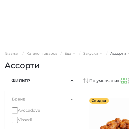
Главная
/
Каталог товаров
/
Еда
/
Закуски
/
Ассорти
Ассорти
ФИЛЬТР
По умолчанию
Бренд
Скидка
Avocadove
Vissadi