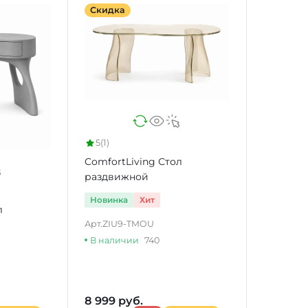
Скидка
5
(1)
ComfortLiving Стол
раздвижной
Новинка
Хит
л
Арт.
ZIU9-TMOU
В наличии
740
8 999 руб.