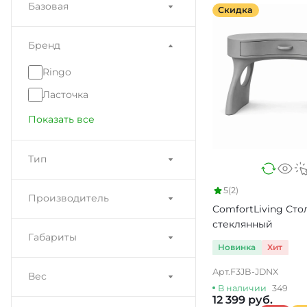
Базовая
Скидка
Бренд
Ringo
Ласточка
Показать все
Тип
5
(2)
Производитель
ComfortLiving Сто
стеклянный
Габариты
Новинка
Хит
Арт.
F3JB-JDNX
Вес
В наличии
349
12 399 руб.