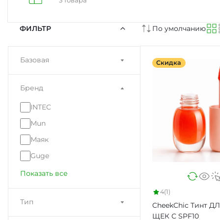
ФИЛЬТР
По умолчанию
Базовая
Скидка
Бренд
INTEC
Mun
Маяк
Guge
Показать все
4
(1)
Тип
CheekChic Тинт Д
ЩЕК С SPF10