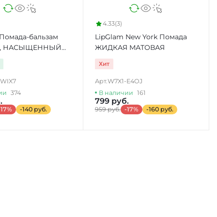
4.33
(3)
 Помада-бальзам
LipGlam New York Помада
Б, НАСЫЩЕННЫЙ
ЖИДКАЯ МАТОВАЯ
Хит
-WIX7
Арт.
W7X1-E4OJ
ии
374
В наличии
161
.
799 руб.
-17%
-140 руб.
959 руб.
-17%
-160 руб.