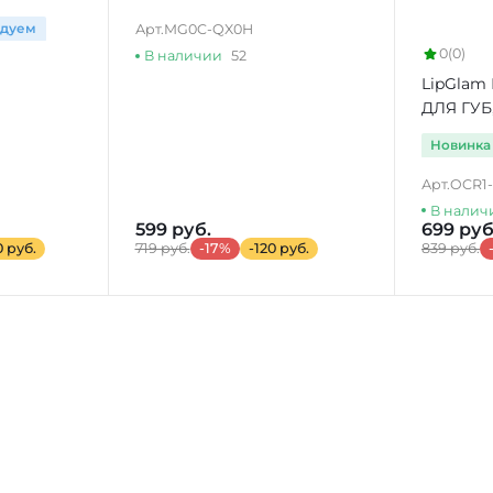
SENSATIONAL" МАТОВОЕ
ндуем
Арт.
MG0C-QX0H
ОБНАЖЕНИЕ
0
(0)
В наличии
52
LipGlam
ДЛЯ ГУ
цвет
Новинка
Арт.
OCR1
В налич
599 руб.
699 руб
0 руб.
719 руб.
-17%
-120 руб.
839 руб.