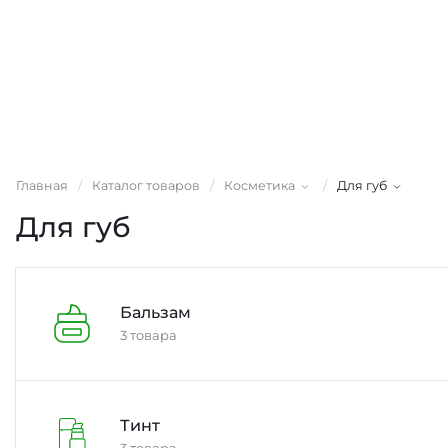
Главная
/
Каталог товаров
/
Косметика
/
Для губ
Для губ
Бальзам
3 товара
Тинт
3 товара