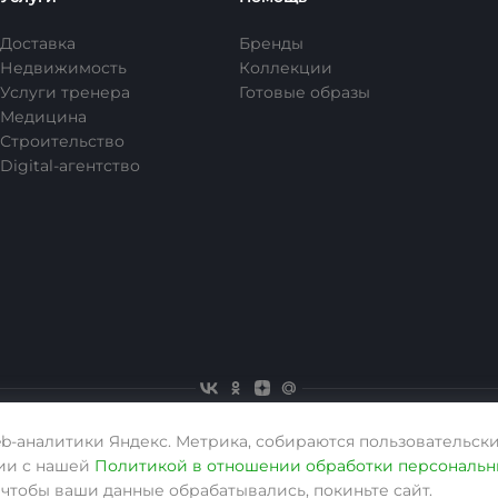
Доставка
Бренды
Недвижимость
Коллекции
Услуги тренера
Готовые образы
Медицина
Строительство
Digital-агентство
eb-аналитики Яндекс. Метрика, собираются пользовательски
вии с нашей
Политикой в отношении обработки персональн
, чтобы ваши данные обрабатывались, покиньте сайт.