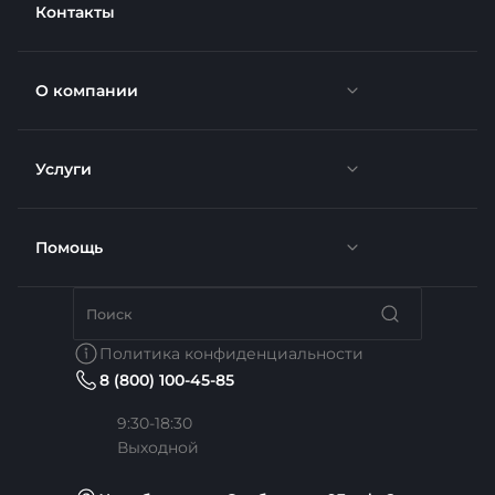
Контакты
О компании
Услуги
Новости
Отзывы
Помощь
Доставка
Вакансии
Недвижимость
Бренды
Политика конфиденциальности
8 (800) 100-45-85
Сотрудники
Услуги тренера
Коллекции
9:30-18:30
Выходной
Карьера
Медицина
Готовые образы