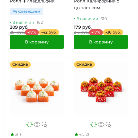
Ролл Филадельфия
Ролл Калифорния с
цыпленком
Рекомендуем
В наличии
310
В наличии
162
209 руб.
179 руб.
251 руб.
-17%
-42 руб.
215 руб.
-17%
-36 руб.
В корзину
В корзину
Скидка
Скидка
5
(1)
4.5
(2)