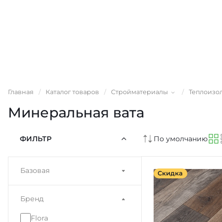
Главная
/
Каталог товаров
/
Стройматериалы
/
Теплоизо
Минеральная вата
ФИЛЬТР
По умолчанию
Базовая
Скидка
Бренд
Flora