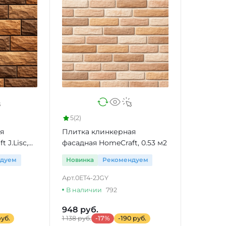
5
(2)
я
Плитка клинкерная
 J.Lisc,
фасадная HomeCraft, 0.53 м2
ндуем
Новинка
Рекомендуем
Арт.
0ET4-2JGY
В наличии
792
948 руб.
руб.
1 138 руб.
-17%
-190 руб.