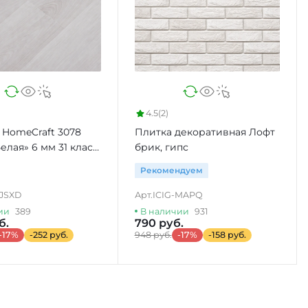
4.5
(2)
 HomeCraft 3078
Плитка декоративная Лофт
елая» 6 мм 31 класс
брик, гипс
Рекомендуем
JSXD
Арт.
ICIG-MAPQ
ии
389
В наличии
931
б.
790 руб.
-17%
-252 руб.
948 руб.
-17%
-158 руб.