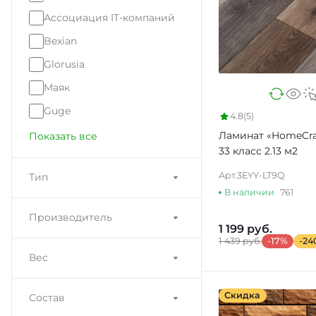
Ассоциация IT-компаний
Bexian
Glorusia
Маяк
Guge
4.8
(5)
Ламинат «HomeCra
Показать все
33 класс 2.13 м2
Арт.
3EYY-LT9Q
Тип
В наличии
761
Производитель
1 199 руб.
1 439 руб.
-17%
-24
Вес
Скидка
Состав