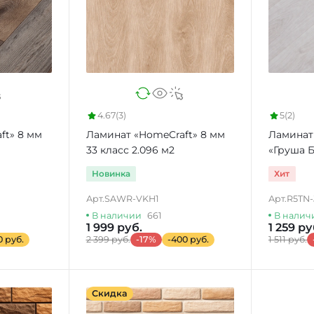
4.67
(3)
5
(2)
ft» 8 мм
Ламинат «HomeCraft» 8 мм
Ламинат
33 класс 2.096 м2
«Груша Б
2.66 м2
Новинка
Хит
Арт.
SAWR-VKH1
Арт.
R5TN-
В наличии
661
В налич
1 999 руб.
1 259 ру
0 руб.
2 399 руб.
-17%
-400 руб.
1 511 руб.
Скидка