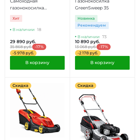
Cамоходная
Газонокосилка
газонокосилка
GreenSweep 35
GreenSweep 34
Хит
Новинка
(0.600.8A6.101)
Рекомендуем
В наличии
18
В наличии
73
29 890 руб.
10 890 руб.
35 868 руб.
-17%
13 068 руб.
-17%
-5 978 руб.
-2 178 руб.
В корзину
В корзину
Скидка
Скидка