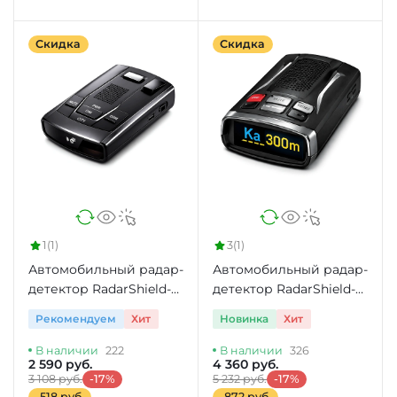
Скидка
Скидка
1
(1)
3
(1)
Автомобильный радар-
Автомобильный радар-
детектор RadarShield-
детектор RadarShield-
305ST
705GVS
Рекомендуем
Хит
Новинка
Хит
В наличии
222
В наличии
326
2 590 руб.
4 360 руб.
3 108 руб.
-17%
5 232 руб.
-17%
-518 руб.
-872 руб.