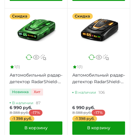
Скидка
Скидка
1
(1)
1
(1)
Автомобильный радар-
Автомобильный радар-
детектор RadarShield-
детектор RadarShield-
5050 с GPS
iG68VST
Новинка
Хит
В наличии
106
В наличии
87
6 990 руб.
6 990 руб.
8 388 руб.
-17%
8 388 руб.
-17%
-1 398 руб.
-1 398 руб.
В корзину
В корзину