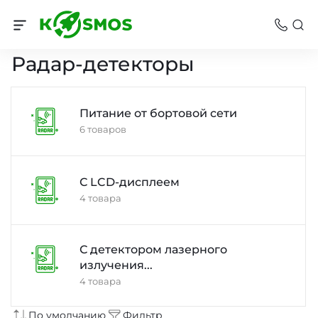
Автотехника
Радар-детекторы
Питание от бортовой сети
6 товаров
С LCD-дисплеем
4 товара
С детектором лазерного
излучения...
4 товара
По умолчанию
Фильтр