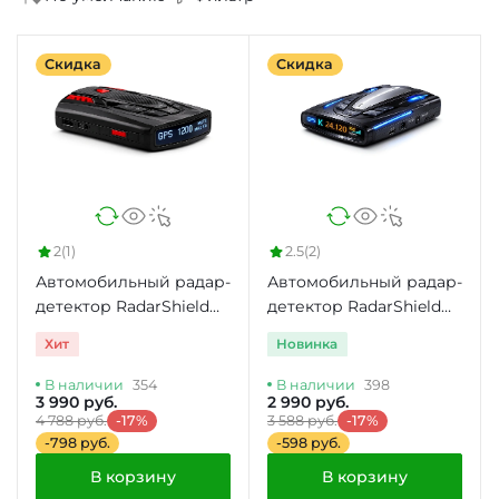
Скидка
Скидка
2
(1)
2.5
(2)
Автомобильный радар-
Автомобильный радар-
детектор RadarShield
детектор RadarShield
GPS4200CT
RD-200 GPS
Хит
Новинка
В наличии
354
В наличии
398
3 990 руб.
2 990 руб.
4 788 руб.
-17%
3 588 руб.
-17%
-798 руб.
-598 руб.
В корзину
В корзину