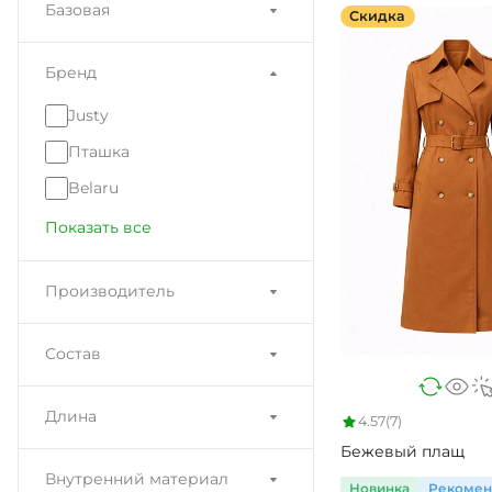
Базовая
Скидка
Бренд
Justy
Пташка
Belaru
Показать все
Производитель
Состав
Длина
4.57
(7)
Бежевый плащ
Внутренний материал
Новинка
Рекоме