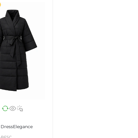
 DressElegance
-BFSC