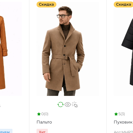
Скидка
Скидка
0
(0)
5
(3)
Пальто
Пуховик
ндуем
Хит
Арт.
MHR7