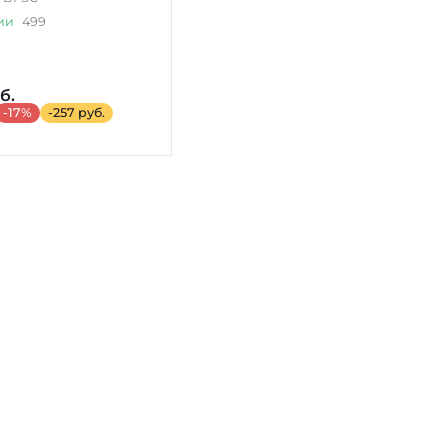
ии
499
б.
-17%
-257 руб.