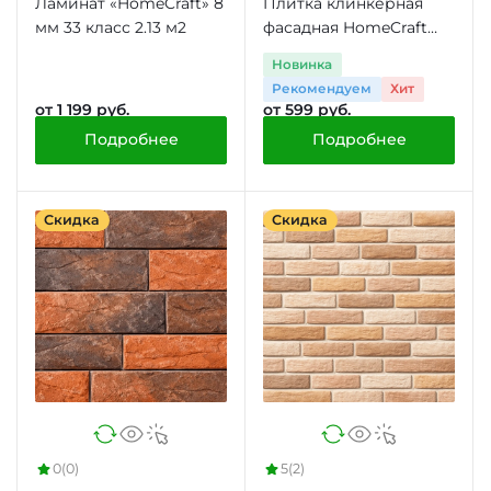
Ламинат «HomeCraft» 8
Плитка клинкерная
мм 33 класс 2.13 м2
фасадная HomeCraft
J.Lisc, 0.53 м2
Новинка
Рекомендуем
Хит
от 1 199 руб.
от 599 руб.
Подробнее
Подробнее
Скидка
Скидка
0
(0)
5
(2)