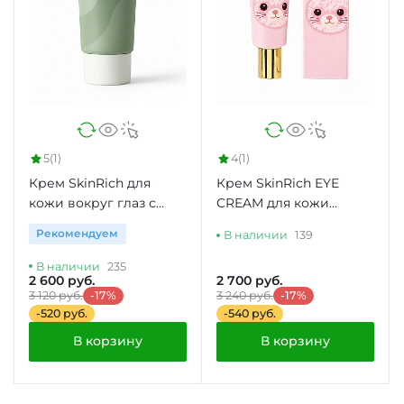
5
(1)
4
(1)
Крем SkinRich для
Крем SkinRich EYE
кожи вокруг глаз с
CREAM для кожи
лошадиным маслом
вокруг глаз с
Рекомендуем
В наличии
139
для сухой кожи
ферментом
ласточкиного гнезна.
В наличии
235
2 600 руб.
2 700 руб.
3 120 руб.
-17%
3 240 руб.
-17%
-520 руб.
-540 руб.
В корзину
В корзину