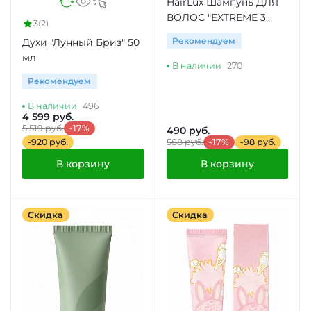
HairLux Шампунь ДЛЯ
ВОЛОС "EXTREME 3
3
(2)
МАСЛА"
Рекомендуем
Духи "Лунный Бриз" 50
мл
В наличии
270
Рекомендуем
В наличии
496
4 599 руб.
5 519 руб.
-17%
490 руб.
-920 руб.
588 руб.
-17%
-98 руб.
В корзину
В корзину
Скидка
Скидка