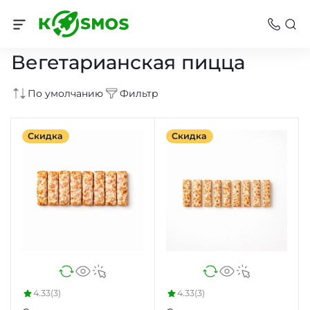
Пицца
Вегетарианская пицца
По умолчанию
Фильтр
Скидка
Скидка
4.33
(3)
4.33
(3)