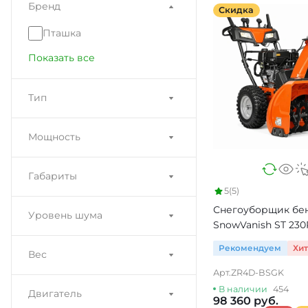
Бренд
Скидка
Пташка
Показать все
Тип
Мощность
Габариты
5
(5)
Снегоуборщик бе
Уровень шума
SnowVanish ST 230
Рекомендуем
Хи
Вес
Арт.
ZR4D-BSGK
В наличии
454
Двигатель
98 360 руб.