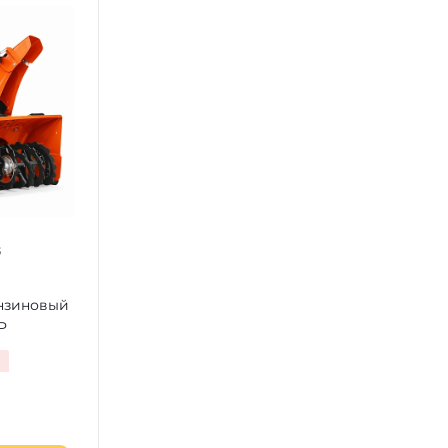
нзиновый
P
т