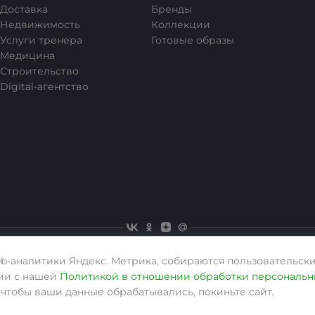
Доставка
Бренды
Недвижимость
Коллекции
Услуги тренера
Готовые образы
Медицина
Строительство
Digital-агентство
eb-аналитики Яндекс. Метрика, собираются пользовательски
вии с нашей
Политикой в отношении обработки персональн
, чтобы ваши данные обрабатывались, покиньте сайт.