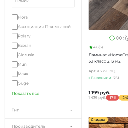
Flora
Ассоциация IT-компаний
Polary
Bexian
4.8
(5)
Glorusia
Ламинат «HomeCra
33 класс 2.13 м2
Mun
Арт.
3EYY-LT9Q
Маяк
В наличии
761
Guge
1 199 руб.
Показать все
1 439 руб.
-17%
-24
Тип
Скидка
Производитель