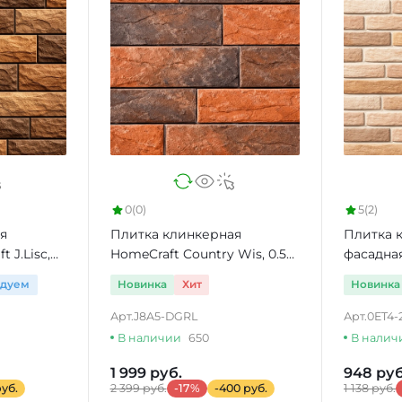
0
(0)
5
(2)
я
Плитка клинкерная
Плитка 
 J.Lisc,
HomeCraft Country Wis, 0.5
фасадная
м2
ндуем
Новинка
Хит
Новинка
Арт.
J8A5-DGRL
Арт.
0ET4-
В наличии
650
В налич
1 999 руб.
948 руб
руб.
2 399 руб.
-17%
-400 руб.
1 138 руб.