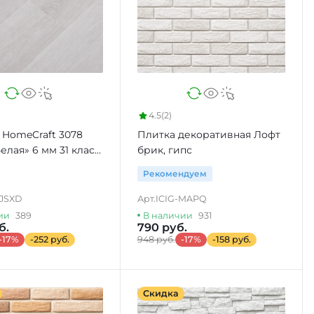
4.5
(2)
 HomeCraft 3078
Плитка декоративная Лофт
елая» 6 мм 31 класс
брик, гипс
Рекомендуем
JSXD
Арт.
ICIG-MAPQ
ии
389
В наличии
931
б.
790 руб.
-17%
-252 руб.
948 руб.
-17%
-158 руб.
Скидка