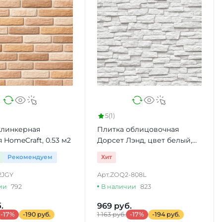
5
(1)
клинкерная
Плитка облицовочная
 HomeCraft, 0.53 м2
Дорсет Лэнд, цвет белый,
0.33 м2
Рекомендуем
Хит
2JGY
Арт.
ZOQ2-808L
ии
792
В наличии
823
.
969 руб.
-17%
-190 руб.
1 163 руб.
-17%
-194 руб.