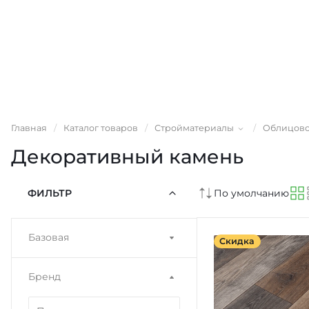
Главная
/
Каталог товаров
/
Стройматериалы
/
Облицово
Декоративный камень
ФИЛЬТР
По умолчанию
Базовая
Скидка
Бренд