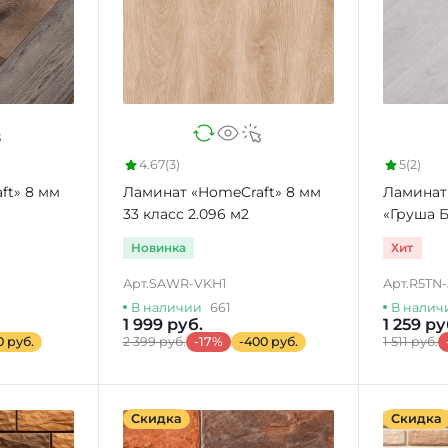
4.67
(3)
5
(2)
ft» 8 мм
Ламинат «HomeCraft» 8 мм
Ламинат
33 класс 2.096 м2
«Груша Б
2.66 м2
Новинка
Хит
Арт.
SAWR-VKH1
Арт.
R5TN-
В наличии
661
В налич
1 999 руб.
1 259 ру
0 руб.
2 399 руб.
-17%
-400 руб.
1 511 руб.
Скидка
Скидка