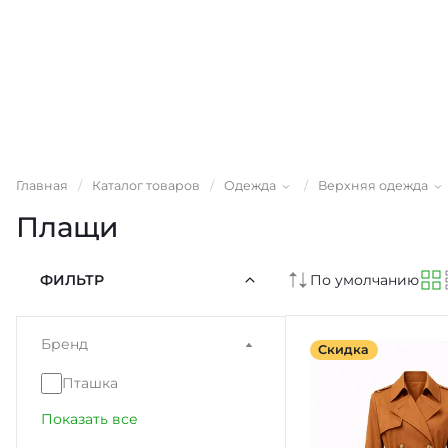
Главная
/
Каталог товаров
/
Одежда
/
Верхняя одежда
Плащи
ФИЛЬТР
По умолчанию
Бренд
Скидка
Пташка
Показать все