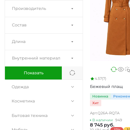
Производитель
Состав
Длина
Внутренний материал
Показать
4.57
(7)
Бежевый плащ
Одежда
Новинка
Рекоме
Женская одежда
Косметика
Хит
Мужская одежда
Арт.
Q26A-RQTA
Для лица
Бытовая техника
В наличии
949
Детская одежда
8 745 руб.
Уход за волосами
Духовые шкафы
Мебель
10 494 руб.
-17%
-1