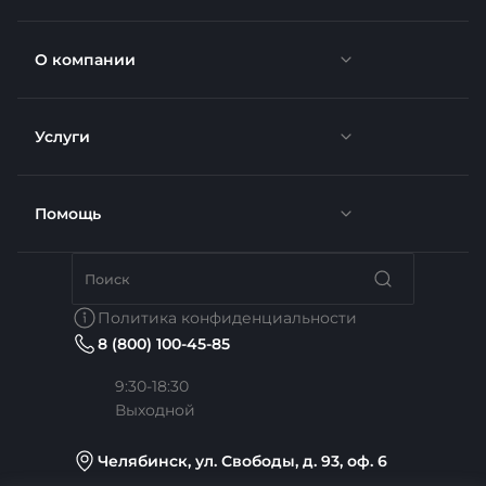
О компании
Услуги
Новости
Отзывы
Помощь
Доставка
Вакансии
Недвижимость
Бренды
Политика конфиденциальности
8 (800) 100-45-85
Сотрудники
Услуги тренера
Коллекции
9:30-18:30
Выходной
Карьера
Медицина
Готовые образы
Челябинск, ул. Свободы, д. 93, оф. 6