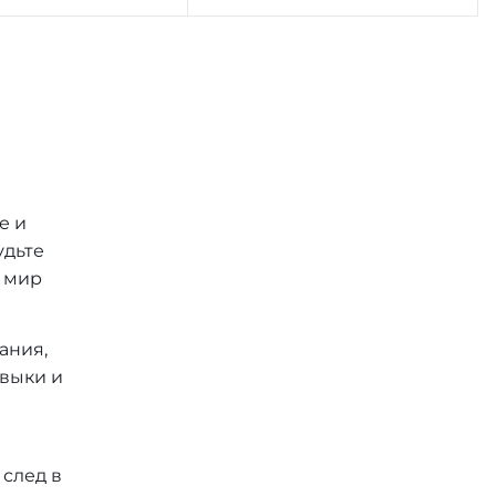
е и
удьте
в мир
ания,
авыки и
след в