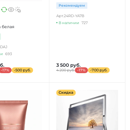
Рекомендуем
Арт.
24RD-YA7B
В наличии
727
 белая
4DAJ
ии
693
б.
3 500 руб.
-17%
-500 руб.
4 200 руб.
-17%
-700 руб.
Скидка