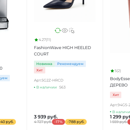
4.27
(11)
FashionWave HIGH HEELED
COURT
Новинка
Рекомендуем
0
Хит
5
(2)
дуем
BodyEss
Арт.
5G2Z-HRCD
ДЕРЕВО
В наличии
563
Хит
Арт.
94G5-
В налич
3 939 руб.
1 299 ру
940 руб.
4 727 руб.
-17%
-788 руб.
1 559 руб.