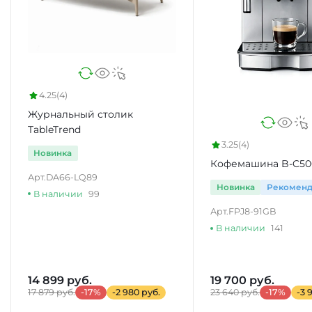
4.25
(4)
Журнальный столик
TableTrend
3.25
(4)
Новинка
Кофемашина B-C50
Арт.
DA66-LQ89
Новинка
Рекомен
В наличии
99
Арт.
FPJ8-91GB
В наличии
141
14 899 руб.
19 700 руб.
17 879 руб.
-17%
-2 980 руб.
23 640 руб.
-17%
-3 