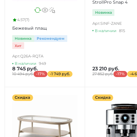
StrollPro Snap 4
Новинка
4.57
(7)
Арт.
SINF-ZANE
Бежевый плащ
В наличии
815
Новинка
Рекомендуем
Хит
Арт.
Q26A-RQTA
В наличии
949
8 745 руб.
23 210 руб.
10 494 руб.
-17%
-1 749 руб.
27 852 руб.
-17%
-4 
Скидка
Скидка