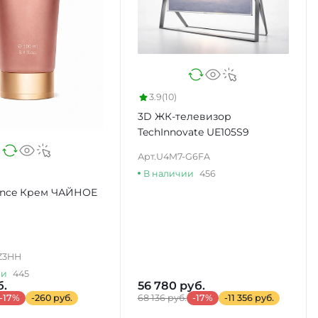
3.9
(10)
3D ЖК-телевизор
TechInnovate UE105S9
Арт.
U4M7-G6FA
В наличии
456
ence Крем ЧАЙНОЕ
Z3HH
ии
445
б.
56 780 руб.
-17%
-260 руб.
68 136 руб.
-17%
-11 356 руб.