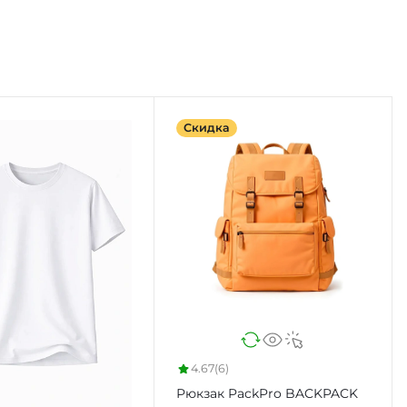
Скидка
4.67
(6)
Рюкзак PackPro BACKPACK