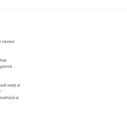
м своих
Она
зуются
ный мир и
у
еняться в