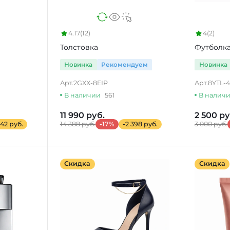
4.17
(12)
4
(2)
Толстовка
Футболка
Новинка
Рекомендуем
Новинка
Арт.
2GXX-8EIP
Арт.
8YTL-
В наличии
561
В налич
11 990 руб.
2 500 ру
642 руб.
14 388 руб.
-17%
-2 398 руб.
3 000 руб.
Скидка
Скидка