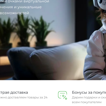
ыми очками виртуальной
ючения и уникальные
р возможностей
трая доставка
Бонусы за покуп
жно доставляем товары за 24
Дарим подарки и ск
всем покупателям