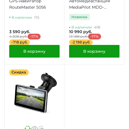
GPS-навигатор
Автомедиастанция
RouteMaster 5056
MediaPilot MDD-
6280NV
Новинка
В наличии
115
В наличии
418
3 590 руб.
10 990 руб.
4 308 руб.
-17%
13 188 руб.
-17%
-718 руб.
-2 198 руб.
В корзину
В корзину
Скидка