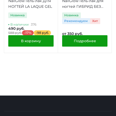
NailGlow Гель-лак ДЛЯ
NailGlow Гель-лак для
НОГТЕЙ LA LAQUE GEL
ногтей ГИБРИД БЕЗ
УФ ЛАМПЫ
Новинка
Новинка
Рекомендуем
Хит
В наличии
376
490 руб.
588 руб.
-17%
-98 руб.
от 350 руб.
В корзину
Подробнее