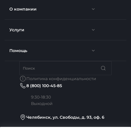
О компании
Услуги
Новости
Отзывы
Помощь
Доставка
Вакансии
Недвижимость
Бренды
Политика конфиденциальности
8 (800) 100-45-85
Сотрудники
Услуги тренера
Коллекции
9:30-18:30
Выходной
Карьера
Медицина
Готовые образы
Челябинск, ул. Свободы, д. 93, оф. 6
Согласие на обработку персональных данных