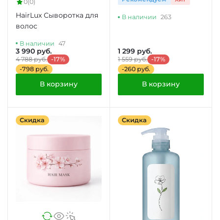
0
(0)
(ЗОЛОТО)
HairLux Сыворотка для
В наличии
263
волос
В наличии
47
3 990 руб.
1 299 руб.
4 788 руб.
-17%
1 559 руб.
-17%
-798 руб.
-260 руб.
В корзину
В корзину
Скидка
Скидка