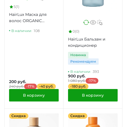
5
(1)
HairLux Маска для
волос ORGANIC
NATURALLY
В наличии
108
0
(0)
HairLux Бальзам и
кондиционер
Новинка
Рекомендуем
В наличии
393
900 руб.
1 080 руб.
-17%
200 руб.
240 руб.
-17%
-40 руб.
-180 руб.
В корзину
В корзину
Скидка
Скидка