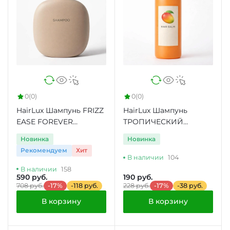
0
(0)
0
(0)
HairLux Шампунь FRIZZ
HairLux Шампунь
EASE FOREVER
ТРОПИЧЕСКИЙ
SMOOTH
MANGO
Новинка
Новинка
Рекомендуем
Хит
В наличии
104
В наличии
158
590 руб.
190 руб.
708 руб.
-17%
-118 руб.
228 руб.
-17%
-38 руб.
В корзину
В корзину