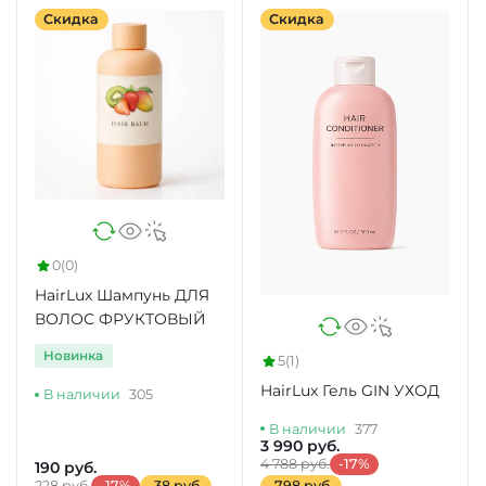
Скидка
Скидка
0
(0)
HairLux Шампунь ДЛЯ
ВОЛОС ФРУКТОВЫЙ
Новинка
5
(1)
HairLux Гель GIN УХОД
В наличии
305
В наличии
377
3 990 руб.
4 788 руб.
-17%
190 руб.
228 руб.
-17%
-38 руб.
-798 руб.