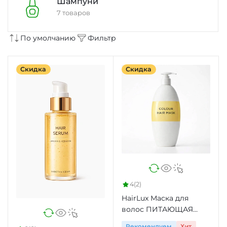
Шампуни
7 товаров
По умолчанию
Фильтр
Скидка
Скидка
4
(2)
HairLux Маска для
волос ПИТАЮЩАЯ
ОКРАШИВАЮЩАЯ
Рекомендуем
Хит