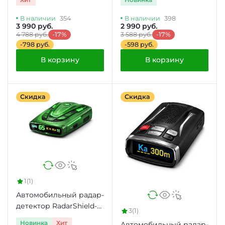
В наличии
354
В наличии
398
3 990 руб.
2 990 руб.
4 788 руб.
-17%
3 588 руб.
-17%
-798 руб.
-598 руб.
В корзину
В корзину
Скидка
Скидка
1
(1)
Автомобильный радар-
детектор RadarShield-
3
(1)
5050 с GPS
Новинка
Хит
Автомобильный радар-