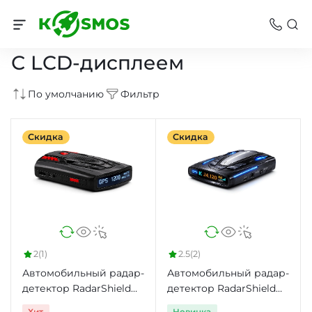
Радар-детекторы
С LCD-дисплеем
По умолчанию
Фильтр
Скидка
Скидка
2
(1)
2.5
(2)
Автомобильный радар-
Автомобильный радар-
детектор RadarShield
детектор RadarShield
GPS4200CT
RD-200 GPS
Хит
Новинка