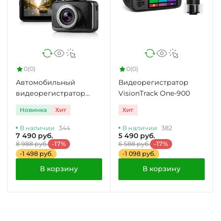
0
(0)
0
(0)
Автомобильный
Видеорегистратор
видеорегистратор
VisionTrack One-900
VisionTrack C330
Новинка
Хит
Хит
В наличии
344
В наличии
382
7 490 руб.
5 490 руб.
8 988 руб.
-17%
6 588 руб.
-17%
-1 498 руб.
-1 098 руб.
В корзину
В корзину