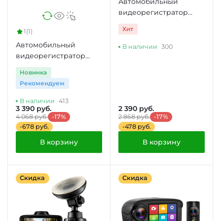
Автомобильный
видеорегистратор
VisionTrack C325
Хит
1
(1)
Автомобильный
В наличии
300
видеорегистратор
VisionTrack 525
Новинка
Рекомендуем
В наличии
413
3 390 руб.
2 390 руб.
4 068 руб.
-17%
2 868 руб.
-17%
-678 руб.
-478 руб.
В корзину
В корзину
Скидка
Скидка