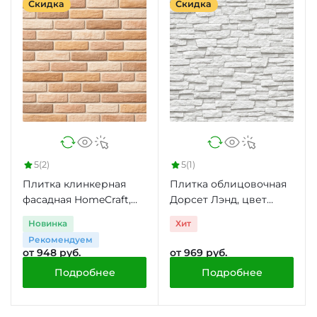
Скидка
Скидка
5
(2)
5
(1)
Плитка клинкерная
Плитка облицовочная
фасадная HomeCraft,
Дорсет Лэнд, цвет
0.53 м2
белый, 0.33 м2
Новинка
Хит
Рекомендуем
от 948 руб.
от 969 руб.
Подробнее
Подробнее