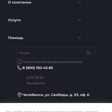
О компании
Услуги
Новости
Отзывы
Помощь
Доставка
Вакансии
Недвижимость
Бренды
Политика конфиденциальности
8 (800) 100-45-85
Сотрудники
Услуги тренера
Коллекции
9:30-18:30
Выходной
Карьера
Медицина
Готовые образы
Челябинск, ул. Свободы, д. 93, оф. 6
Согласие на обработку персональных данных
Строительство
sale@intecweb.ru
На сайте используется технология cookie, сервис