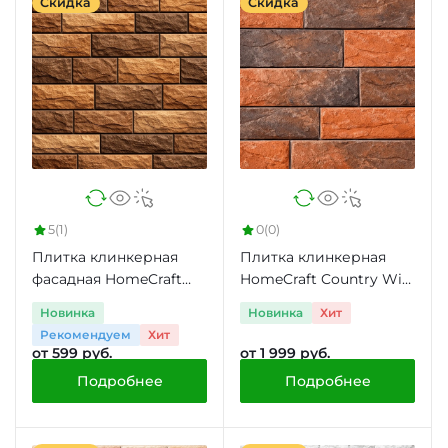
Скидка
Скидка
5
(1)
0
(0)
Плитка клинкерная
Плитка клинкерная
фасадная HomeCraft
HomeCraft Country Wis,
J.Lisc, 0.53 м2
0.5 м2
Новинка
Новинка
Хит
Рекомендуем
Хит
от 599 руб.
от 1 999 руб.
Подробнее
Подробнее