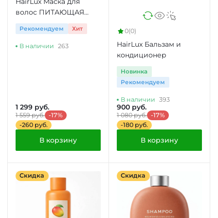
HairLux Маска для
волос ПИТАЮЩАЯ
ОКРАШИВАЮЩАЯ
Рекомендуем
Хит
0
(0)
(ЗОЛОТО)
HairLux Бальзам и
В наличии
263
кондиционер
Новинка
Рекомендуем
В наличии
393
1 299 руб.
900 руб.
1 559 руб.
-17%
1 080 руб.
-17%
-260 руб.
-180 руб.
В корзину
В корзину
Скидка
Скидка