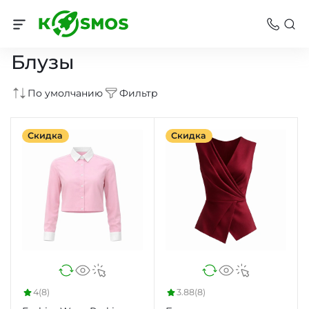
Женская одежда
Блузы
По умолчанию
Фильтр
Скидка
Скидка
4
(8)
3.88
(8)