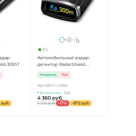
3
(1)
адар-
Автомобильный радар-
eld-305ST
детектор RadarShield-
705GVS
т
Новинка
Хит
Арт.
8BYY-CN8X
В наличии
326
4 360 руб.
8 руб.
5 232 руб.
-17%
-872 руб.