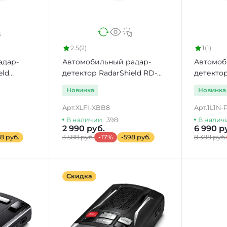
2.5
(2)
1
(1)
адар-
Автомобильный радар-
Автомоб
eld
детектор RadarShield RD-
детектор
200 GPS
GPS
Новинка
Новинка
Арт.
XLFI-XBB8
Арт.
1L1N-
В наличии
398
В налич
2 990 руб.
6 990 р
8 руб.
3 588 руб.
-17%
-598 руб.
8 388 руб.
Скидка