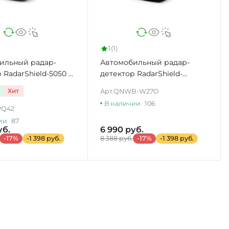
1
(1)
ильный радар-
Автомобильный радар-
 RadarShield-5050 с
детектор RadarShield-
iG68VST
Хит
Арт.
QNWB-W27O
В наличии
106
PQ42
ии
87
уб.
6 990 руб.
-17%
-1 398 руб.
8 388 руб.
-17%
-1 398 руб.