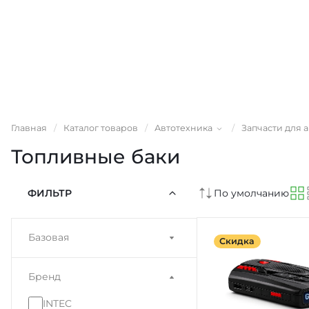
Главная
/
Каталог товаров
/
Автотехника
/
Запчасти для 
Топливные баки
ФИЛЬТР
По умолчанию
Базовая
Скидка
Бренд
INTEC