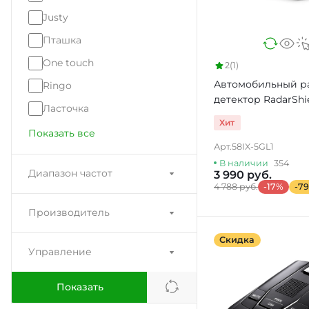
Justy
Пташка
One touch
2
(1)
Автомобильный р
Ringo
детектор RadarShi
Ласточка
GPS4200CT
Хит
Показать все
Арт.
58IX-5GL1
В наличии
354
Диапазон частот
3 990 руб.
4 788 руб.
-17%
-79
Производитель
Скидка
Управление
Показать