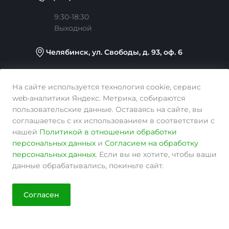
Сотрудники
Услуги тренера
Коллекции
9:30-18:30
Выходной
Карьера
Медицина
Готовые образы
Челябинск, ул. Свободы, д. 93, оф. 6
Согласие на обработку персональных данных
Строительство
sale@intecweb.ru
На сайте используется технология cookie, сервис
web-аналитики Яндекс. Метрика, собираются
пользовательские данные. Оставаясь на сайте, вы
Политика в отношении обработки персональных
Digital-агентство
соглашаетесь с их использованием в соответствии с
данных
нашей
Политикой в отношении обработки
персональных данных
и
Согласием на обработку
© 2026 KosmosLite, Все права защищены
персональных данных
. Если вы не хотите, чтобы ваши
Сертификаты
данные обрабатывались, покиньте сайт.
Документы
Согласен
Главная
Кабинет
Корзина
Сравнение
Избранные
Реквизиты