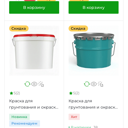
В корзину
В корзину
Скидка
Скидка
5
(2)
5
(2)
Краска для
Краска для
грунтования и окраски
грунтования и окраски
стен Argentum 20
стен и потолков в
Новинка
Хит
сухих помещениях
Рекомендуем
В наличии
38