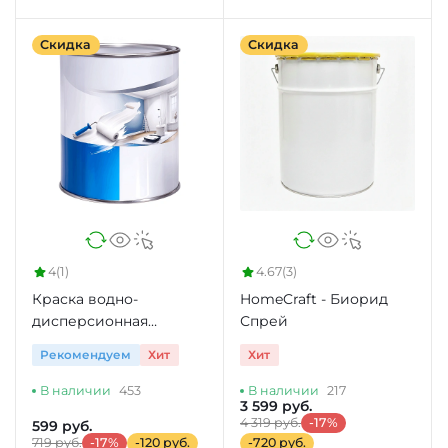
Скидка
Скидка
4
(1)
4.67
(3)
Краска водно-
HomeCraft - Биорид
дисперсионная
Спрей
HomeCraft цвет белый
Рекомендуем
Хит
Хит
1 л
В наличии
453
В наличии
217
3 599 руб.
4 319 руб.
-17%
599 руб.
719 руб.
-17%
-120 руб.
-720 руб.