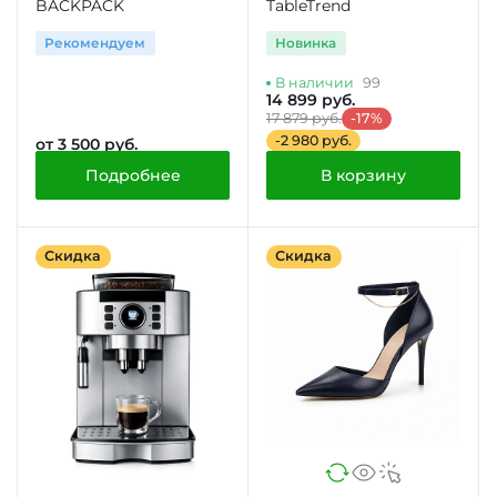
BACKPACK
TableTrend
Рекомендуем
Новинка
В наличии
99
14 899 руб.
17 879 руб.
-17%
-2 980 руб.
от 3 500 руб.
Подробнее
В корзину
Скидка
Скидка