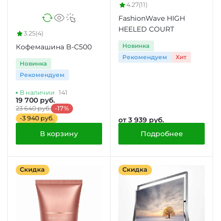
4.27
(11)
FashionWave HIGH
HEELED COURT
3.25
(4)
Новинка
Кофемашина B-C500
Рекомендуем
Хит
Новинка
Рекомендуем
В наличии
141
19 700 руб.
23 640 руб.
-17%
-3 940 руб.
от 3 939 руб.
В корзину
Подробнее
Скидка
Скидка