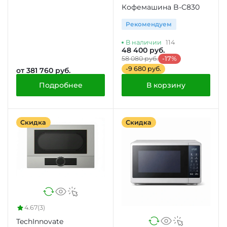
Кофемашина B-C830
Рекомендуем
В наличии
114
48 400 руб.
58 080 руб.
-17%
-9 680 руб.
от 381 760 руб.
Подробнее
В корзину
Скидка
Скидка
4.67
(3)
TechInnovate