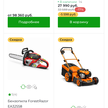
В наличии
14
27 990 руб.
33 588 руб.
-17%
-5 598 руб.
от 98 360 руб.
Подробнее
В корзину
Скидка
Скидка
5
(4)
Бензопила ForestRazor
EA32558