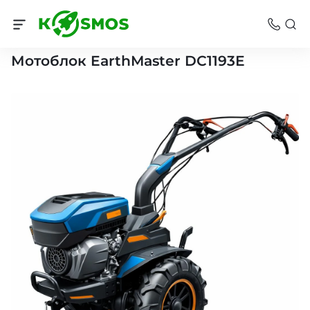
Мотоблоки Челябинск
Мотоблок EarthMaster DC1193E