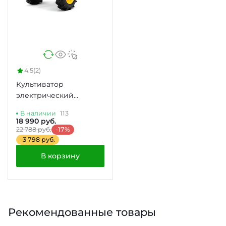
4.5
(2)
Культиватор
электрический
GreenSweep BC5712
В наличии
113
18 990 руб.
22 788 руб.
-17%
-3 798 руб.
В корзину
Рекомендованные товары