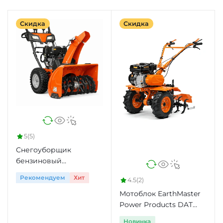
Скидка
Скидка
5
(5)
Снегоуборщик
бензиновый
SnowVanish ST 230P
Рекомендуем
Хит
4.5
(2)
Мотоблок EarthMaster
Power Products DAT
80110
Новинка