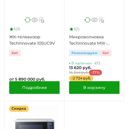
5
(3)
5
(1)
ЖК-телевизор
Микроволновка
TechInnovate 105UC9V
TechInnovate MW-
25R95GIR
Хит
Рекомендуем
Хит
В наличии
473
13 620 руб.
16 344 руб.
-17%
-2 724 руб.
от 5 890 000 руб.
Подробнее
В корзину
Скидка